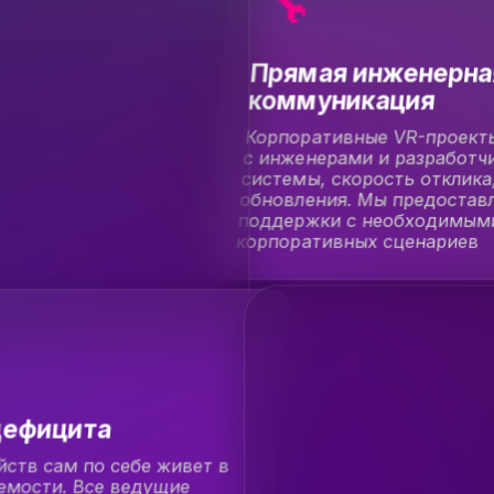
🔧
Прямая инженерна
коммуникация
Корпоративные VR-проект
с инженерами и разработч
системы, скорость отклика
обновления. Мы предостав
поддержки с необходимыми
корпоративных сценариев
дефицита
ств сам по себе живет в
емости. Все ведущие