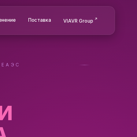
енение
Поставка
VIAVR Group
 ЕАЭС
И
А